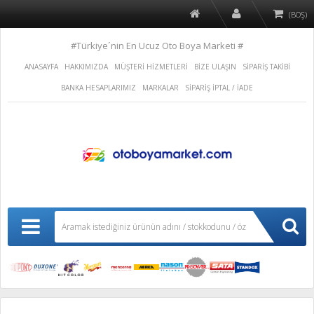
(BOŞ)
#Türkiye´nin En Ucuz Oto Boya Marketi #
ANASAYFA
HAKKIMIZDA
MÜŞTERİ HİZMETLERİ
BİZE ULAŞIN
SİPARİŞ TAKİBİ
BANKA HESAPLARIMIZ
MARKALAR
SİPARİŞ İPTAL / İADE