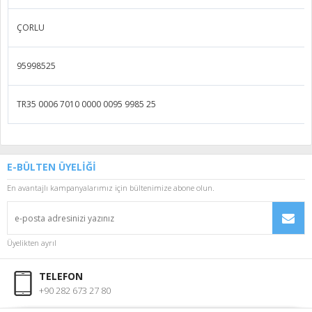
ÇORLU
95998525
TR35 0006 7010 0000 0095 9985 25
E-BÜLTEN ÜYELİĞİ
En avantajlı kampanyalarımız için bültenimize abone olun.
Üyelikten ayrıl
TELEFON
+90 282 673 27 80