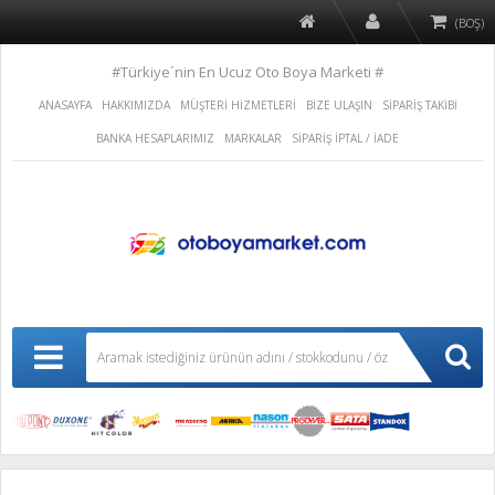
(BOŞ)
#Türkiye´nin En Ucuz Oto Boya Marketi #
ANASAYFA
HAKKIMIZDA
MÜŞTERİ HİZMETLERİ
BİZE ULAŞIN
SİPARİŞ TAKİBİ
BANKA HESAPLARIMIZ
MARKALAR
SİPARİŞ İPTAL / İADE