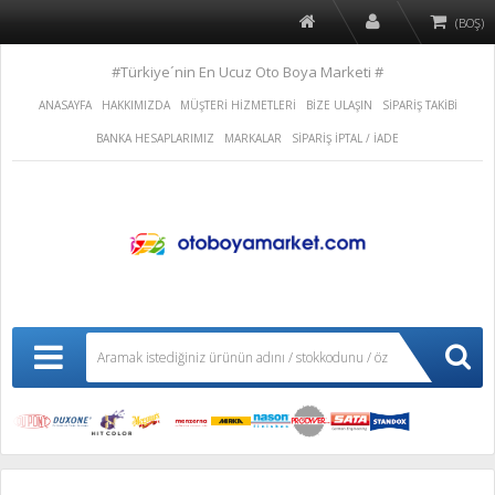
(BOŞ)
#Türkiye´nin En Ucuz Oto Boya Marketi #
ANASAYFA
HAKKIMIZDA
MÜŞTERİ HİZMETLERİ
BİZE ULAŞIN
SİPARİŞ TAKİBİ
BANKA HESAPLARIMIZ
MARKALAR
SİPARİŞ İPTAL / İADE