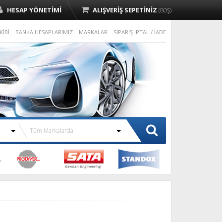
HESAP YÖNETİMİ
ALIŞVERİŞ SEPETİNİZ
(BOŞ)
KİBİ
BANKA HESAPLARIMIZ
MARKALAR
SİPARİŞ İPTAL / İADE