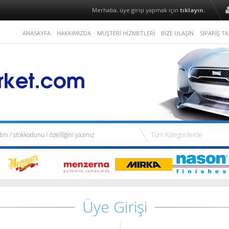
Merhaba, üye girişi yapmak için
tıklayın.
ANASAYFA
HAKKIMIZDA
MÜŞTERİ HİZMETLERİ
BİZE ULAŞIN
SİPARİŞ TA
Üye Girişi