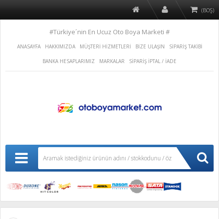
(BOŞ)
#Türkiye´nin En Ucuz Oto Boya Marketi #
ANASAYFA
HAKKIMIZDA
MÜŞTERİ HİZMETLERİ
BİZE ULAŞIN
SİPARİŞ TAKİBİ
BANKA HESAPLARIMIZ
MARKALAR
SİPARİŞ İPTAL / İADE