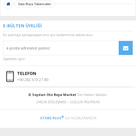
Sata Boya Tabancaları
E-BÜLTEN ÜYELİĞİ
En avantajlı kampanyalarımız için bültenimize abone olun.
Üyelikten ayrıl
TELEFON
+90 282 673 27 80
© Soydan Oto Boya Market
Tük Hakları Saklıdır.
ÜYELİK SÖZLEŞMESİ
|
GİZLİLİK POLİTİKASI
®
STORE PLUS
İLE HAZIRLANMIŞTIR