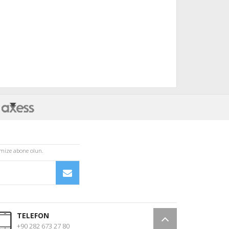
imize abone olun.
TELEFON
+90 282 673 27 80