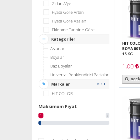
Z'dan A'ye
Fiyata Göre Artan
Fiyata Göre Azalan
Eklenme Tarihine Göre
Kategoriler
HIT COLO
Astarlar
BOYA 001
15 KG
Boyalar
1,00
Baz Boyalar
Universal Renklendirici Pastalar
İncel
Markalar
TEMİZLE
HIT COLOR
Maksimum Fiyat
1
2