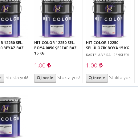
R 12250 SEL.
HIT COLOR 12250 SEL.
HIT COLOR 12250
0 BEYAZ BAZ
BOYA 0050 ŞEFFAF BAZ
SELÜLOZİK BOYA 15 KG
15 KG
KARTELA VE RAL RENKLERİ
1,00
1,00
Stokta yok!
Stokta yok!
Stokta yok!
e
İncele
İncele