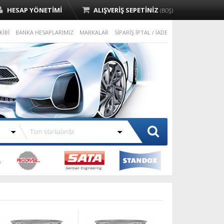
HESAP YÖNETİMİ
ALIŞVERİŞ SEPETİNİZ
(BOŞ)
KİBİ
BANKA HESAPLARIMIZ
MARKALAR
SİPARİŞ İPTAL / İADE