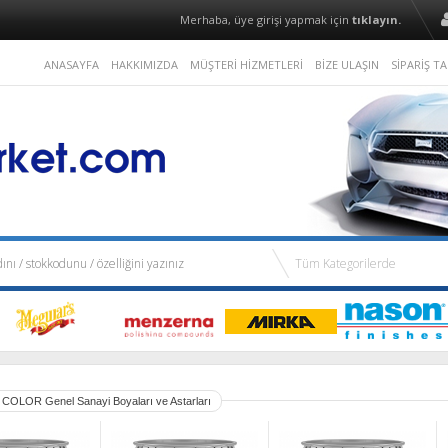
Merhaba, üye girişi yapmak için
tıklayın.
ANASAYFA
HAKKIMIZDA
MÜŞTERİ HİZMETLERİ
BİZE ULAŞIN
SİPARİŞ TA
 COLOR Genel Sanayi Boyaları ve Astarları