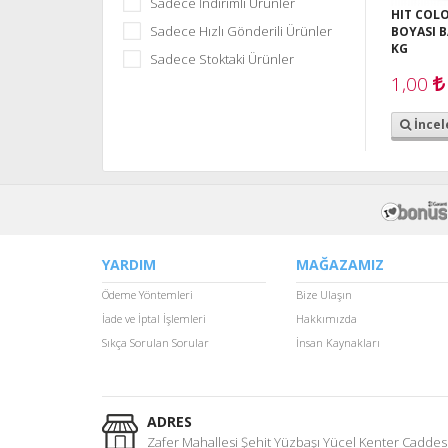
Sadece İndirimli Ürünler
HIT COL
Sadece Hızlı Gönderili Ürünler
BOYASI B
KG
Sadece Stoktaki Ürünler
1,00
İncel
YARDIM
MAĞAZAMIZ
Ödeme Yöntemleri
Bize Ulaşın
İade ve İptal İşlemleri
Hakkımızda
Sıkça Sorulan Sorular
İnsan Kaynakları
ADRES
Zafer Mahallesi Şehit Yüzbaşı Yücel Kenter Caddesi