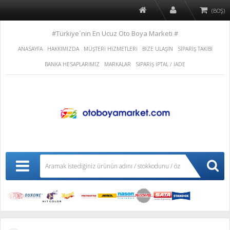
(BOŞ)
#Türkiye´nin En Ucuz Oto Boya Marketi #
ANASAYFA
HAKKIMIZDA
MÜŞTERİ HİZMETLERİ
BİZE ULAŞIN
SİPARİŞ TAKİBİ
BANKA HESAPLARIMIZ
MARKALAR
SİPARİŞ İPTAL / İADE