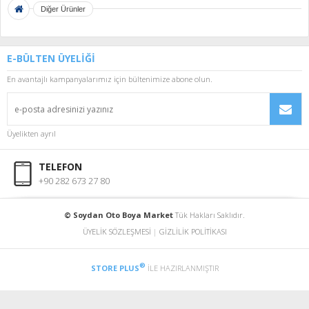
Diğer Ürünler
E-BÜLTEN ÜYELİĞİ
En avantajlı kampanyalarımız için bültenimize abone olun.
Üyelikten ayrıl
TELEFON
+90 282 673 27 80
© Soydan Oto Boya Market
Tük Hakları Saklıdır.
ÜYELİK SÖZLEŞMESİ
|
GİZLİLİK POLİTİKASI
®
STORE PLUS
İLE HAZIRLANMIŞTIR